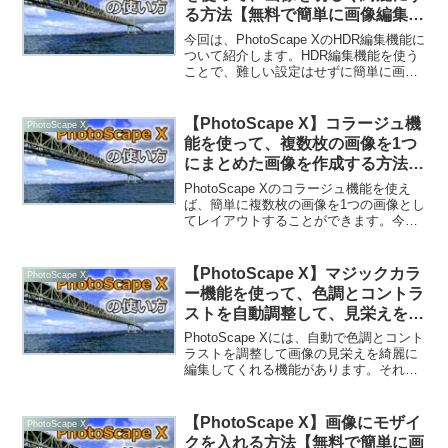
る方法【無料で簡単に画像編集
（フォトスケープ X）】
今回は、PhotoScape XのHDR編集機能に
ついて紹介します。HDR編集機能を使う
ことで、難しい設定はせずに簡単に画像
を綺麗に明るくしてくれます。撮影した
写真がどうしても暗くて、明度だけ上げ
ると不自然に明るくなってしまうという
【PhotoScape X】コラージュ機
PhotoScape X
悩みがあ...
能を使って、複数枚の画像を1つ
にまとめた画像を作成する方法
【無料で簡単に画像編集（フォト
PhotoScape Xのコラージュ機能を使え
スケープ X）】
ば、簡単に複数枚の画像を1つの画像とし
てレイアウトすることができます。今回
は、コラージュ機能の基本的な使い方
と、コラージュ機能を使って作成した画
像例を紹介します。コラージュ機能の基
【PhotoScape X】マジックカラ
PhotoScape X
本的な使い方1...
ー機能を使って、色調とコントラ
ストを自動調整して、見栄えを良
くする方法【無料で簡単に画像編
PhotoScape Xには、自動で色調とコント
集（フォトスケープ X）】
ラストを調整して画像の見栄えを綺麗に
編集してくれる機能があります。それが
マジックカラー機能です。今回はその使
い方と、マジックカラーを使う前と後で
どのように色が変わっているかの比較を
【PhotoScape X】画像にモザイ
PhotoScape X
紹介したいと...
クを入れる方法【無料で簡単に画