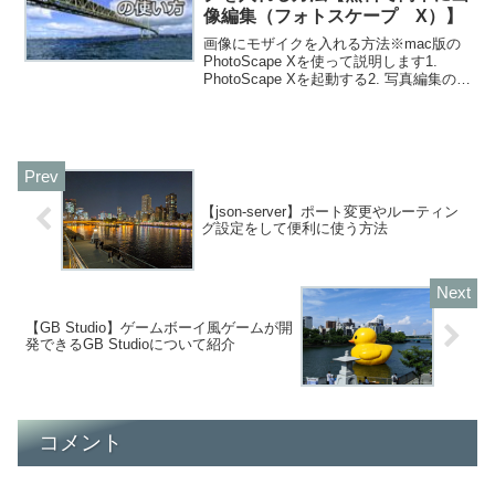
像編集（フォトスケープ X）】
画像にモザイクを入れる方法※mac版の
PhotoScape Xを使って説明します1.
PhotoScape Xを起動する2. 写真編集のメ
ニューをクリックし、編集したい画像を
選択する（ドロップする）3.右上のメニ
ューから『道具』をクリックし...
【json-server】ポート変更やルーティン
グ設定をして便利に使う方法
【GB Studio】ゲームボーイ風ゲームが開
発できるGB Studioについて紹介
コメント