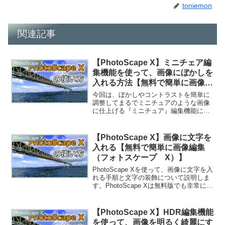
toniemon
関連記事
【PhotoScape X】ミニチェア編
PhotoScape X
集機能を使って、画像にぼかしを
入れる方法【無料で簡単に画像編
集（フォトスケープ X）】
今回は、ぼかしやコントラストを簡単に
調整してまるでミニチュアのような画像
に仕上げる『ミニチュア』編集機能につ
いて紹介します。このミニチュア編集機
能を使えば、画像に後からぼかしをうま
く入れることができるので、便利な機能
【PhotoScape X】画像に文字を
PhotoScape X
です。PhotoScap...
入れる【無料で簡単に画像編集
（フォトスケープ X）】
PhotoScape Xを使って、画像に文字を入
れる手順と文字の装飾について説明しま
す。PhotoScape Xは無料版でも非常に多
機能なので、全部を説明することができ
ませんが、基本的な使い方がわかれば、
他の機能もいろいろ試しながら使うこ
【PhotoScape X】HDR編集機能
PhotoScape X
と...
を使って、画像を明るく綺麗にす